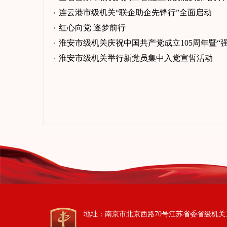
连云港市级机关“联企助企先锋行”全面启动
红心向党 逐梦前行
淮安市级机关庆祝中国共产党成立105周年暨“
淮安市级机关举行新党员集中入党宣誓活动
地址：南京市北京西路70号江苏省委省级机关工作委员会 